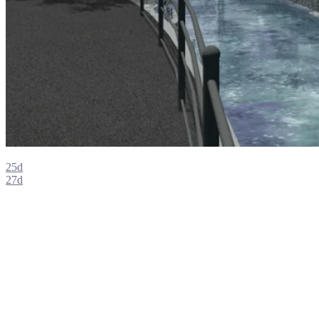
25d
27d