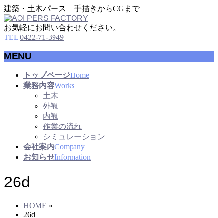
建築・土木パース 手描きからCGまで
お気軽にお問い合わせください。
TEL
0422-71-3949
MENU
メ
トップページ
Home
ニ
業務内容
Works
ュ
土木
ー
外観
を
内観
飛
作業の流れ
ば
シミュレーション
す
会社案内
Company
お知らせ
Information
26d
HOME
»
26d