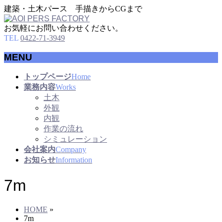
建築・土木パース 手描きからCGまで
お気軽にお問い合わせください。
TEL
0422-71-3949
MENU
メ
トップページ
Home
ニ
業務内容
Works
ュ
土木
ー
外観
を
内観
飛
作業の流れ
ば
シミュレーション
す
会社案内
Company
お知らせ
Information
7m
HOME
»
7m