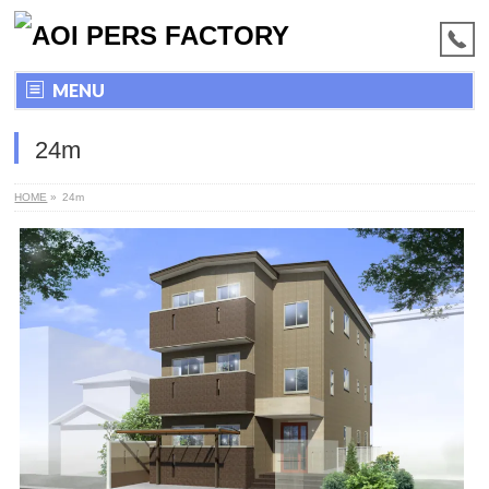
MENU
24m
HOME
»
24m