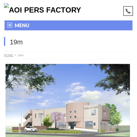
MENU
19m
HOME
»
19m